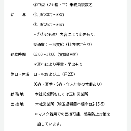
②中型（2ｔ箱・平）乗務員複数名
給 与 ①月給30万～38万
②月給25万～36万
＊①②とも運行内容により変更有り。
交通費：一部支給（社内規定有り）
勤務時間 05:00～17:00（実働8時間）
＊運行により残業・早出有り
休日・休暇 日・祝および土（月2回）
（GW・夏季・SW・年末年始の休暇あり）
勤 務 地 本社営業所もしくは玉川営業所
面 接 地 本社営業所（埼玉県朝霞市根岸台2-15-5）
＊マスク着用での面接可能、感染防止対策を
施しています。